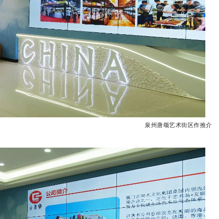
泉州唐颂艺术街区作推介