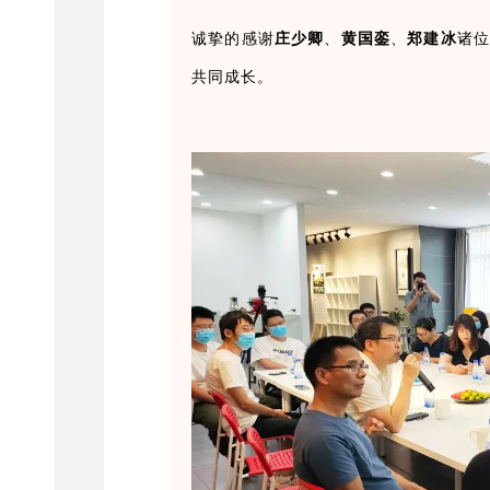
诚挚的感谢
庄少卿
、
黄国銮
、
郑建冰
诸
共同成长。