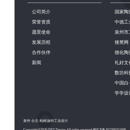
公司简介
国家陶
荣誉资质
中德工
愿景使命
泉州市
发展历程
矮凳网
合作伙伴
德化陶
新闻
礼好文
数坊科
中国白
学学设
泉州·台北·柏林|迪特工业设计
Copyright@2020 DET Design.All rights reserved 闽ICP备2022003519号