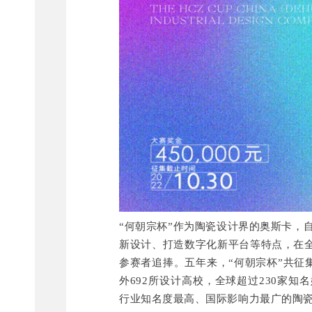
“何朝宗杯”
作为陶
瓷设计
界的奥斯卡，
自
新设计、
打造
数字化新平台等特点，在
参赛者追捧。五年来，“何朝宗杯”共征集
外692所设计高校，
全球超过230家知
行业知名度最高、
国际影响力最广的
陶